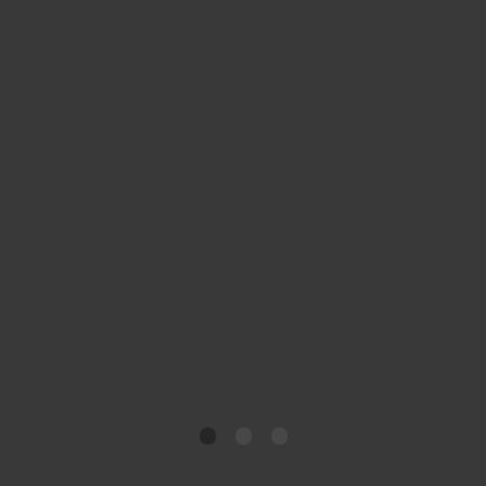
•
•
•