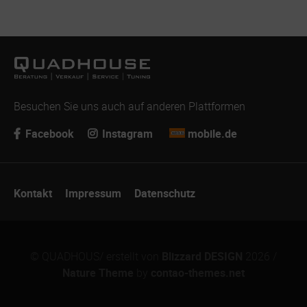
Besuchen Sie uns auch auf anderen Plattformen
Facebook
Instagram
mobile.de
Navigation
Kontakt
Impressum
Datenschutz
überspringen
© QUADHOUS/ erstellt von
Blizzard DESIGN
2026 /
Nature Theme
by
contao-themes.net