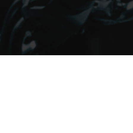
•
QUADHOUSE - Quad | ATV | Motorräder
Motorrad
CF Moto